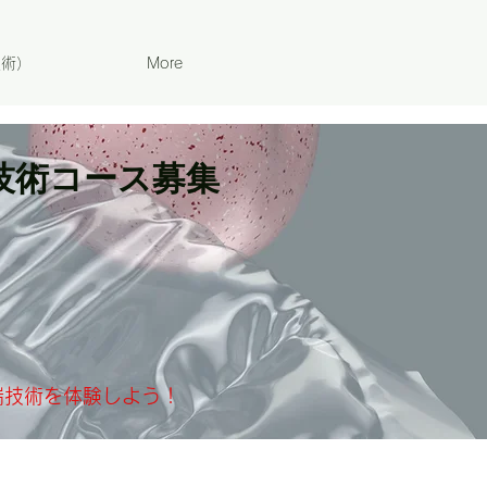
技術）
More
技術コース募集
】
端技術を体験しよう！