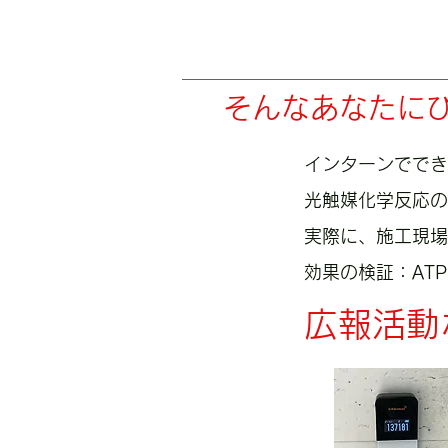
そんなあなたに
​インターンでで
​光触媒化学反応
実際に、施工現場
効果の検証：AT
​広報活