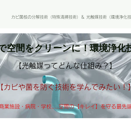
カビ菌核の分解技術（特殊清掃技術）＆ 光触媒技術（環境浄化
ラで空間をクリーンに！環境浄化
【光触媒ってどんな仕組み？】
【カビや菌を防ぐ技術を学んでみたい！
商業施設・病院・学校....空間の【キレイ】を守る最先